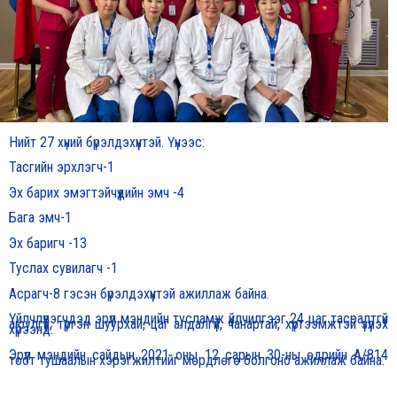
Нийт 27 хүний бүрэлдэхүүнтэй. Үүнээс:
Тасгийн эрхлэгч-1
Эх барих эмэгтэйчүүдийн эмч -4
Бага эмч-1
Эх баригч -13
Туслах сувилагч -1
Асрагч-8 гэсэн бүрэлдэхүүнтэй ажиллаж байна.
Үйлчлүүлэгчдэд эрүүл мэндийн тусламж үйлчилгээг 24 цаг тасралтгүй
аюулгүй, түргэн шуурхай, цаг алдалгүй, чанартай, хүртээмжтэй үзүүлэх
хүрээнд:
Эрүүл мэндийн сайдын 2021 оны 12 сарын 30-ны өдрийн А/814
тоот тушаалын хэрэгжилтийг мөрдлөгө болгоно ажиллаж байна.