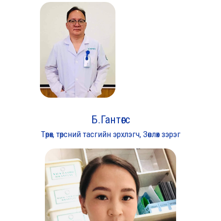
Б.Гантөгс
Төрөх, төрсний тасгийн эрхлэгч, Зөвлөх зэрэг