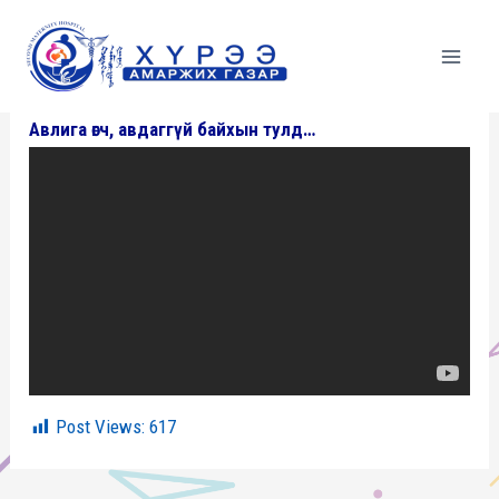
Skip
to
content
Авлига өгч, авдаггүй байхын тулд…
Post Views:
617