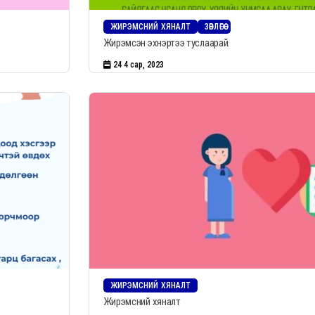
ЖИРЭМСНИЙ ХЯНАЛТ
ЗӨВЛӨГӨӨ
Жирэмсэн эхнэртээ туслаарай.
24 4 сар, 2023
ЖИРЭМСНИЙ ХЯНАЛТ
Жирэмсний хяналт