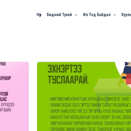
Нүүр
Бидний Тухай
Ил Тод Байдал
Хууль