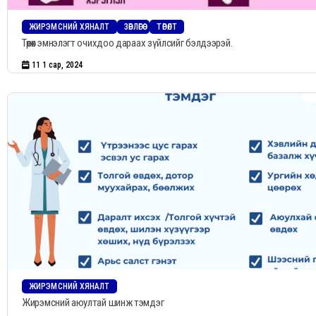
ЖИРЭМСНИЙ ХЯНАЛТ
ЗӨВЛӨГӨӨ
ТӨРӨЛТ
Төрөх эмнэлэгт очихдоо дараах зүйлсийг бэлдээрэй.
11 1 сар, 2024
ЖИРЭМСНИЙ ХЯНАЛТ
Жирэмсний аюултай шинж тэмдэг