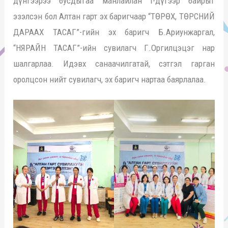
дүнгээрээ бусдыгаа манлайлан I-дүгээр байрыг
эзэлсэн бол Алтан гарт эх баригчаар “ТӨРӨХ, ТӨРСНИЙ
ДАРААХ ТАСАГ”-гийн эх баригч Б.Ариунжаргал,
“НЯРАЙН ТАСАГ”-ийн сувилагч Г.Оргилцэцэг нар
шалгарлаа. Идэвх санаачилгатай, сэтгэл гарган
оролцсон нийт сувилагч, эх баригч нартаа баярлалаа.