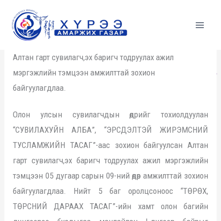
Skip
to
content
Алтан гарт сувилагч,эх баригч тодруулах ажил
мэргэжлийн тэмцээн амжилттай зохион
байгуулагдлаа.
Олон улсын сувилагчдын өдрийг тохиолдуулан
“СУВИЛАХУЙН АЛБА”, “ЭРСДЭЛТЭЙ ЖИРЭМСНИЙ
ТУСЛАМЖИЙН ТАСАГ”-аас зохион байгуулсан Алтан
гарт сувилагч,эх баригч тодруулах ажил мэргэжлийн
тэмцээн 05 дугаар сарын 09-ний өдөр амжилттай зохион
байгуулагдлаа. Нийт 5 баг оролцсоноос “ТӨРӨХ,
ТӨРСНИЙ ДАРААХ ТАСАГ”-ийн хамт олон багийн