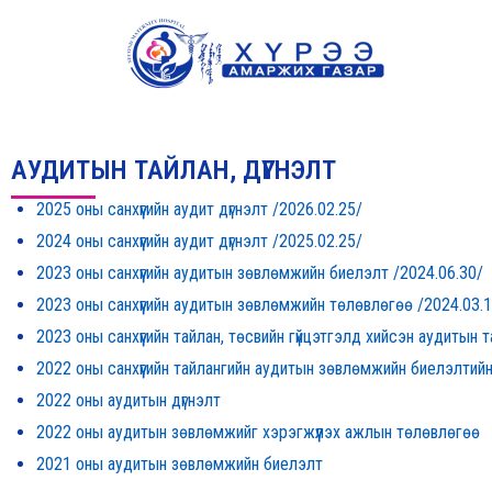
Skip
to
content
АУДИТЫН ТАЙЛАН, ДҮГНЭЛТ
2025 оны санхүүгийн аудит дүгнэлт /2026.02.25/
2024 оны санхүүгийн аудит дүгнэлт /2025.02.25/
2023 оны санхүүгийн аудитын зөвлөмжийн биелэлт /2024.06.30/
2023 оны санхүүгийн аудитын зөвлөмжийн төлөвлөгөө /2024.03.
2023 оны санхүүгийн тайлан, төсвийн гүйцэтгэлд хийсэн аудитын 
2022 оны санхүүгийн тайлангийн аудитын зөвлөмжийн биелэлтий
2022 оны аудитын дүгнэлт
2022 оны аудитын зөвлөмжийг хэрэгжүүлэх ажлын төлөвлөгөө
2021 оны аудитын зөвлөмжийн биелэлт