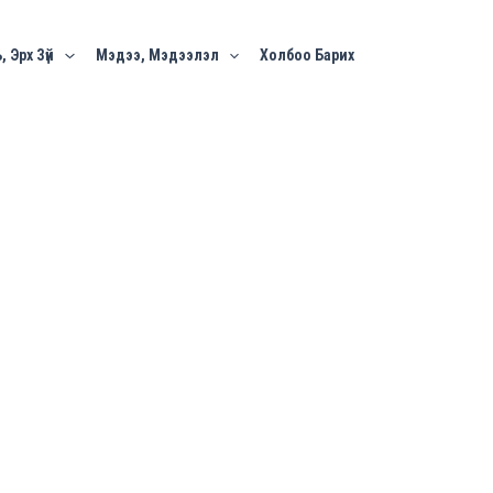
, Эрх Зүй
Мэдээ, Мэдээлэл
Холбоо Барих