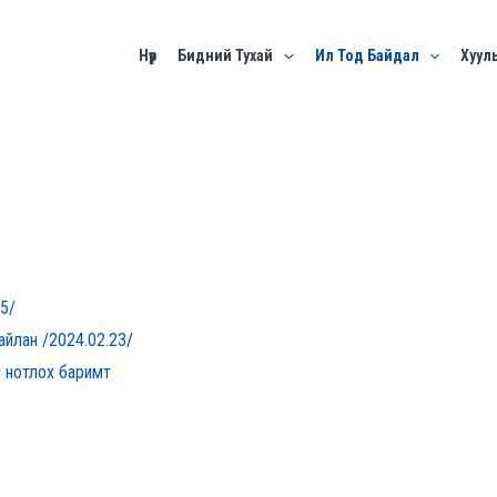
Нүүр
Бидний Тухай
Ил Тод Байдал
Хууль
15/
тайлан /2024.02.23
/
н нотлох баримт