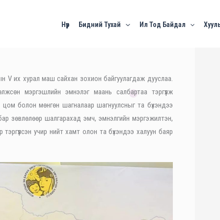
Нүүр
Бидний Тухай
Ил Тод Байдал
Хууль
ын V их хурал маш сайхан зохион байгуулагдаж дууслаа.
өлжсөн мэргэшлийн эмнэлэг маань салбартаа тэргүүлж
ом болон мөнгөн шагналаар шагнуулсныг та бүхэндээ
салбар зөвлөлөөр шалгарахад эмч, эмнэлгийн мэргэжилтэн,
тэргүүлсэн учир нийт хамт олон та бүхэндээ халуун баяр