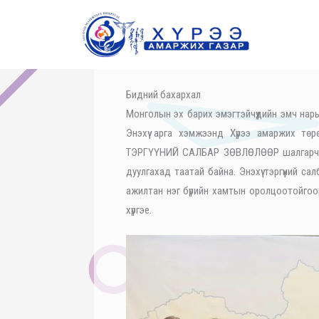
Skip
to
content
Бидний бахархал
Монголын эх барих эмэгтэйчүүдийн эмч нар
Энэхүү арга хэмжээнд Хүрээ амаржих төр
ТЭРГҮҮНИЙ САЛБАР ЗӨВЛӨЛӨӨР шалгарч ц
дуулгахад таатай байна. Энэхүү тэргүүний 
ажилтан нэг бүрийн хамтын оролцоотойгоор 
хүргэе.