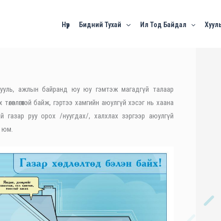
Нүүр
Бидний Тухай
Ил Тод Байдал
Хууль
ургууль, ажлын байранд юу юу гэмтэж магадгүй талаар
өлөвлөгөөтэй байж, гэртээ хамгийн аюулгүй хэсэг нь хаана
 газар руу орох /нуугдах/, халхлах зэргээр аюулгүй
л юм.