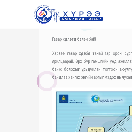
Skip
to
content
Газар хөдлөлтөд бэлэн бай!
Хэрвээ газар хөдөлбөл танай гэр орон, с
ярилцаарай. Өрх бүр гамшгийн үед ажиллах т
байж болохыг урьдчилан тогтоон аюулгүй
байдлаа хангах энгийн аргыг мэдэх нь чуха