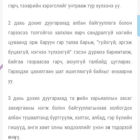
гарч, тээврийн хэрэгслийг унтрааж түр хүлээнэ үү.
2 дахь дохио дуугарахад албан байгууллага болон
гэрээсээ толгойгоо халхлан яарч сандралгүй нэгийн
цуваанд орж баруун гар талаа барьж, “гүйхгүй, эргэж
буцахгүй, нэгнээ түлхэхгүй” гэсэн дүрмээ баримталж,
байгаа газраасаа гарч, аюулгүй талбайд цугларах.
Гарахдаа цахилгаан шат ашиглахгүй байхыг анхаарна
уу.
3 дахь дохио дуугарахад та өөрийн харьяаллын засаг
захиргааны нэгж болон байгууллагынхаа холбогдох
албан тушаалтанд бүртгүүлж, хэлтэс, албад, гэр бүлийн
гишүүд, анги хамт олны мэдээллийг үнэн зөв тодорхой
өгнө үү.