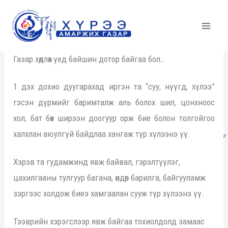
Skip
to
content
Газар хөдлөх үед байшин дотор байгаа бол…
1 дэх дохио дуугарахад иргэн та “суу, нүүгд, хүлээ”
гэсэн дүрмийг баримталж аль болох шил, цонхноос
хол, бат бөх ширээн доогуур орж бие болон толгойгоо
халхлан аюулгүй байдлаа хангаж түр хүлээнэ үү.
Хэрэв та гудамжинд явж байвал, гэрэлтүүлэг,
цахилгааны тулгуур багана, өндөр барилга, байгууламж
зэргээс холдож биеэ хамгаалан сууж түр хүлээнэ үү.
Тээврийн хэрэгслээр явж байгаа тохиолдолд замаас