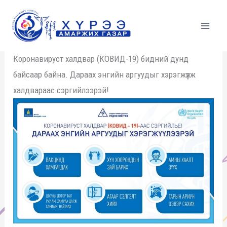
Skip
to
content
Коронавируст халдвар (КОВИД-19) бидний дунд
байсаар байна. Дараах энгийн аргуудыг хэрэгжүүлж
халдвараас сэргийлээрэй!