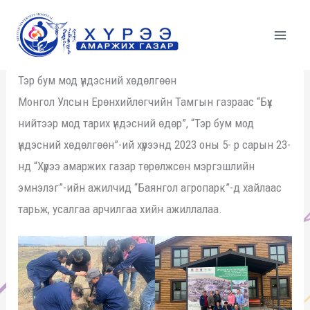
Skip
to
content
Тэр бум мод үндэсний хөдөлгөөн
Монгол Улсын Ерөнхийлөгчийн Тамгын газраас “Бүх
нийтээр мод тарих үндэсний өдөр”, “Тэр бум мод
үндэсний хөдөлгөөн”-ий хүрээнд 2023 оны 5- р сарын 23-
нд “Хүрээ амаржих газар төрөлжсөн мэргэшлийн
эмнэлэг”-ийн ажилчид “Баянгол агропарк”-д хайлаас
тарьж, усалгаа арчилгаа хийн ажиллалаа.