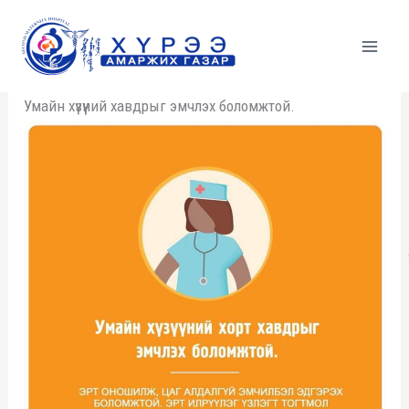
Skip
to
content
Умайн хүзүүний хавдрыг эмчлэх боломжтой.