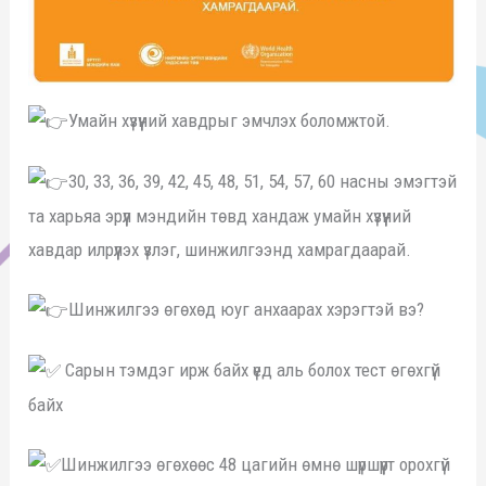
Умайн хүзүүний хавдрыг эмчлэх боломжтой.
30, 33, 36, 39, 42, 45, 48, 51, 54, 57, 60 насны эмэгтэй
та харьяа эрүүл мэндийн төвд хандаж умайн хүзүүний
хавдар
илрүүлэх үзлэг, шинжилгээнд хамрагдаарай.
Шинжилгээ өгөхөд юуг анхаарах хэрэгтэй вэ?
Сарын тэмдэг ирж байх үед аль болох тест өгөхгүй
байх
Шинжилгээ өгөхөөс 48 цагийн өмнө шүршүүрт орохгүй