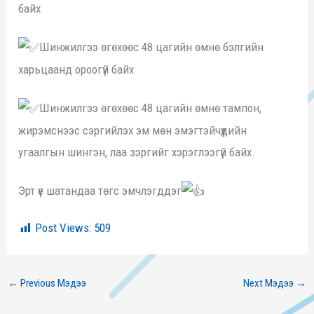
байх
Шинжилгээ өгөхөөс 48 цагийн өмнө бэлгийн
харьцаанд ороогүй байх
Шинжилгээ өгөхөөс 48 цагийн өмнө тампон,
жирэмснээс сэргийлэх эм мөн эмэгтэйчүүдийн
угаалгын шингэн, лаа зэргийг хэрэглээгүй байх.
Эрт үе шатандаа төгс эмчлэгддэг
Post Views:
509
←
Previous Мэдээ
Next Мэдээ
→