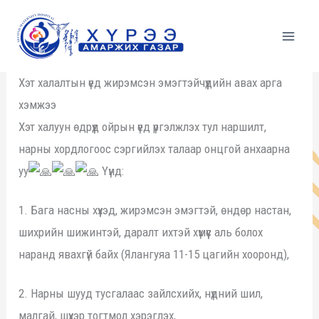
Skip
to
content
Хэт халалтын үед жирэмсэн эмэгтэйчүүдийн авах арга
хэмжээ
Хэт халуун өдрүүд ойрын үед үргэлжлэх тул наршилт,
нарны хордлогоос сэргийлэх талаар онцгой анхаарна
уу
Үүнд:
1. Бага насны хүүхэд, жирэмсэн эмэгтэй, өндөр настан,
шихрийн шижинтэй, даралт ихтэй хүмүүс аль болох
наранд явахгүй байх (Ялангуяа 11-15 цагийн хооронд),
2. Нарны шууд тусгалаас зайлсхийх, нүдний шил,
малгай, шүхэр тогтмол хэрэглэх,