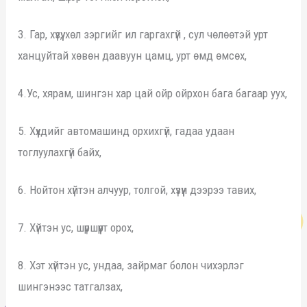
3. Гар, хүзүү, хөл зэргийг ил гаргахгүй , сул чөлөөтэй урт
ханцуйтай хөвөн даавуун цамц, урт өмд өмсөх,
4.Ус, хярам, шингэн
хар цай ойр ойрхон бага багаар уух,
5. Хүүхдийг автомашинд орхихгүй, гадаа удаан
тоглуулахгүй байх,
6. Нойтон хүйтэн алчуур, толгой, хүзүүн дээрээ тавих,
7. Хүйтэн ус, шүршүүрт орох,
8. Хэт хүйтэн ус, ундаа, зайрмаг болон чихэрлэг
шингэнээс татгалзах,