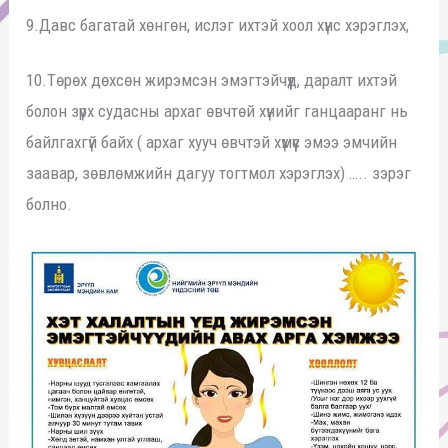
9.Давс багатай хөнгөн, ислэг ихтэй хоол хүнс хэрэглэх,
10.Төрөх дөхсөн жирэмсэн эмэгтэйчүүд, даралт ихтэй
болон зүрх судасны архаг өвчтөй хүнийг ганцааранг нь
байлгахгүй байх ( архаг хууч өвчтэй хүмүүс эмээ эмчийн
заавар, зөвлөмжийн дагуу тогтмол хэрэглэх) ….. зэрэг
болно.