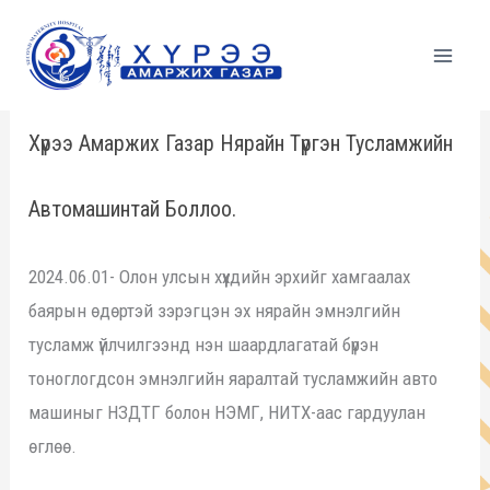
Skip
to
content
Хүрээ Амаржих Газар Нярайн Түргэн Тусламжийн
Автомашинтай Боллоо.
2024.06.01- Олон улсын хүүхдийн эрхийг хамгаалах
баярын өдөртэй зэрэгцэн эх нярайн эмнэлгийн
тусламж үйлчилгээнд нэн шаардлагатай бүрэн
тоноглогдсон эмнэлгийн яаралтай тусламжийн авто
машиныг НЗДТГ болон НЭМГ, НИТХ-аас гардуулан
өглөө.