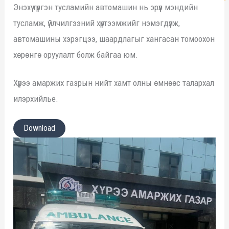
Энэхүү түргэн тусламийн автомашин нь эрүүл мэндийн
тусламж, үйлчилгээний хүртээмжийг нэмэгдүүлж,
автомашины хэрэгцээ, шаардлагыг хангасан томоохон
хөрөнгө оруулалт болж байгаа юм.
Хүрээ амаржих газрын нийт хамт олны өмнөөс талархал
илэрхийлье.
Download