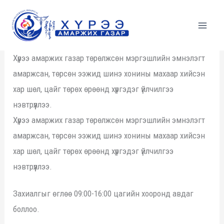
Skip
to
content
Хүрээ амаржих газар төрөлжсөн мэргэшлийн эмнэлэгт
амаржсан, төрсөн ээжид шинэ хонины махаар хийсэн
хар шөл, цайг төрөх өрөөнд хүргэдэг үйлчилгээ
нэвтрүүллээ.
Хүрээ амаржих газар төрөлжсөн мэргэшлийн эмнэлэгт
амаржсан, төрсөн ээжид шинэ хонины махаар хийсэн
хар шөл, цайг төрөх өрөөнд хүргэдэг үйлчилгээ
нэвтрүүллээ.
Захиалгыг өглөө 09:00-16:00 цагийн хооронд авдаг
боллоо.