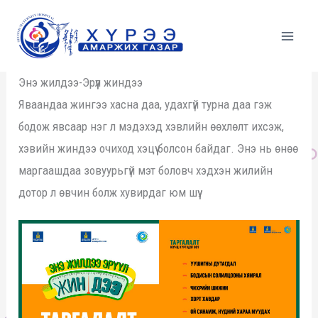
Skip
to
content
Энэ жилдээ-Эрүүл жиндээ
Яваандаа жингээ хасна даа, удахгүй турна даа гэж
бодож явсаар нэг л мэдэхэд хэвлийн өөхлөлт ихсэж,
хэвийн жиндээ очиход хэцүү болсон байдаг. Энэ нь өнөө
маргаашдаа зовуурьгүй мэт боловч хэдхэн жилийн
дотор л өвчин болж хувирдаг юм шүү.