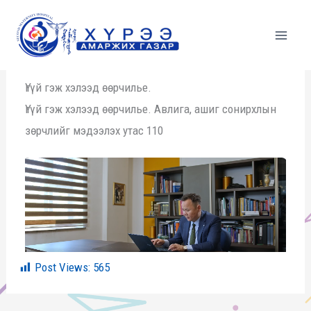
Skip
to
content
Үгүй гэж хэлээд өөрчилье.
Үгүй гэж хэлээд өөрчилье. Авлига, ашиг сонирхлын
зөрчлийг мэдээлэх утас 110
Post Views:
565