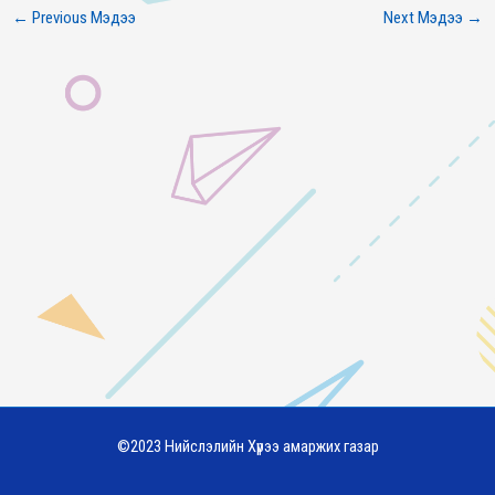
←
Previous Мэдээ
Next Мэдээ
→
©2023 Нийслэлийн Хүрээ амаржих газар