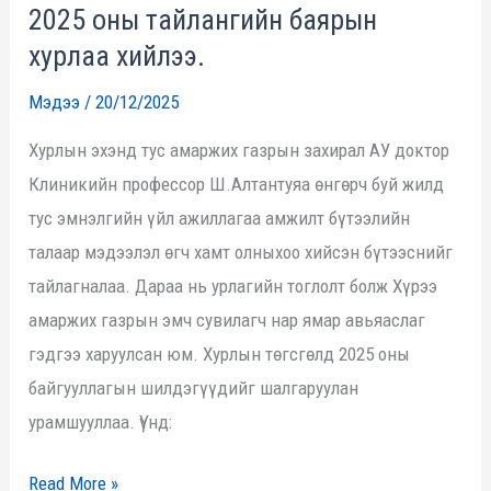
2025 оны тайлангийн баярын
хүрээ
амаржих
хурлаа хийлээ.
газар
Мэдээ
/
20/12/2025
2025
Хурлын эхэнд тус амаржих газрын захирал АУ доктор
оны
Клиникийн профессор Ш.Алтантуяа өнгөрч буй жилд
тайлангийн
тус эмнэлгийн үйл ажиллагаа амжилт бүтээлийн
баярын
талаар мэдээлэл өгч хамт олныхоо хийсэн бүтээснийг
хурлаа
тайлагналаа. Дараа нь урлагийн тоглолт болж Хүрээ
хийлээ.
амаржих газрын эмч сувилагч нар ямар авьяаслаг
гэдгээ харуулсан юм. Хурлын төгсгөлд 2025 оны
байгууллагын шилдэгүүдийг шалгаруулан
урамшууллаа. Үүнд:
Read More »