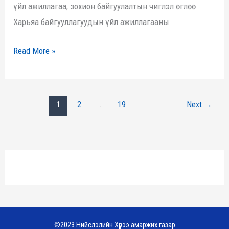
үйл ажиллагаа, зохион байгуулалтын чиглэл өглөө.
Харьяа байгууллагуудын үйл ажиллагааны
Read More »
1
2
…
19
Next
→
©2023 Нийслэлийн Хүрээ амаржих газар