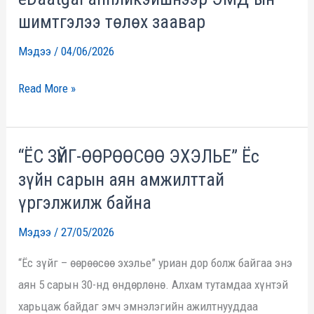
шимтгэлээ төлөх заавар
аппликэйшнээр
ЭМД-
Мэдээ
/
04/06/2026
ын
шимтгэлээ
Read More »
төлөх
заавар
“ЁС ЗҮЙГ-ӨӨРӨӨСӨӨ ЭХЭЛЬЕ” Ёс
“ЁС
зүйн сарын аян амжилттай
ЗҮЙГ-
ӨӨРӨӨСӨӨ
үргэлжилж байна
ЭХЭЛЬЕ”
Мэдээ
/
27/05/2026
Ёс
“Ёс зүйг – өөрөөсөө эхэлье” уриан дор болж байгаа энэ
зүйн
аян 5 сарын 30-нд өндөрлөнө. Алхам тутамдаа хүнтэй
сарын
харьцаж байдаг эмч эмнэлэгийн ажилтнууддаа
аян