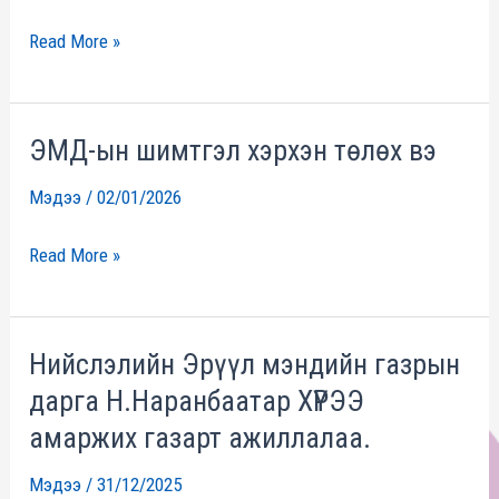
сар
Read More »
шинийн
өмнө
Хүрээ
ЭМД-ын шимтгэл хэрхэн төлөх вэ
ЭМД-
амаржих
ын
Мэдээ
/
02/01/2026
газрын
шимтгэл
Захиргаа
хэрхэн
Read More »
хамт
төлөх
олон
вэ
өнөөдөр
Нийслэлийн Эрүүл мэндийн газрын
Нийслэлийн
ахмад
дарга Н.Наранбаатар ХҮРЭЭ
Эрүүл
буурлуудаа
мэндийн
амаржих газарт ажиллалаа.
хүлээн
газрын
авч
Мэдээ
/
31/12/2025