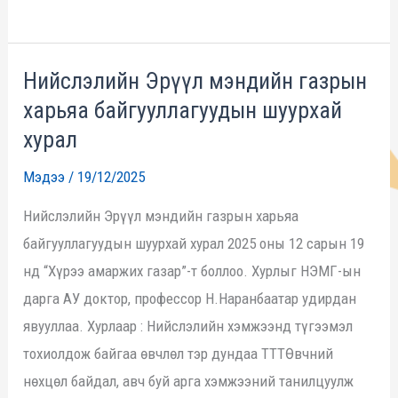
Нийслэлийн Эрүүл мэндийн газрын
Нийслэлийн
харьяа байгууллагуудын шуурхай
Эрүүл
мэндийн
хурал
газрын
Мэдээ
/
19/12/2025
харьяа
Нийслэлийн Эрүүл мэндийн газрын харьяа
байгууллагуудын
байгууллагуудын шуурхай хурал 2025 оны 12 сарын 19
шуурхай
нд “Хүрээ амаржих газар”-т боллоо. Хурлыг НЭМГ-ын
хурал
дарга АУ доктор, профессор Н.Наранбаатар удирдан
явууллаа. Хурлаар : Нийслэлийн хэмжээнд түгээмэл
тохиолдож байгаа өвчлөл тэр дундаа ТТТӨвчний
нөхцөл байдал, авч буй арга хэмжээний танилцуулж