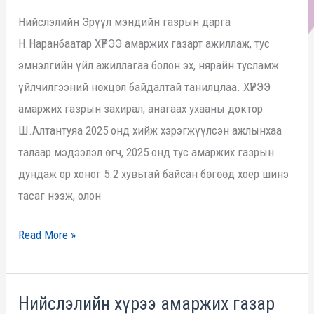
дарга
хүндэтгэл
Нийслэлийн Эрүүл мэндийн газрын дарга
Н.Наранбаатар
үзүүллээ.
Н.Наранбаатар ХҮРЭЭ амаржих газарт ажиллаж, тус
ХҮРЭЭ
эмнэлгийн үйл ажиллагаа болон эх, нярайн тусламж
амаржих
үйлчилгээний нөхцөл байдалтай танилцлаа. ХҮРЭЭ
газарт
амаржих газрын захирал, анагаах ухааны доктор
ажиллалаа.
Ш.Алтантуяа 2025 онд хийж хэрэгжүүлсэн ажлынхаа
талаар мэдээлэл өгч, 2025 онд тус амаржих газрын
дундаж ор хоног 5.2 хувьтай байсан бөгөөд хоёр шинэ
тасаг нээж, олон
Read More »
Нийслэлийн хүрээ амаржих газар
Нийслэлийн