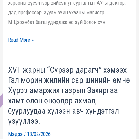
хорооны хүсэлтээр хийсэн уг сургалтыг АУ-ы доктор,
дэд профессор, Хууль зүйн ухааны магистр
М.Цэрэнбат багш удирдаж ёс зүй болон хүн
Read More »
XVII жарны “Сүрээр дарагч” хэмээх
XVII
Гал морин жилийн сар шинийн өмнө
жарны
“Сүрээр
Хүрээ амаржих газрын Захиргаа
дарагч”
хамт олон өнөөдөр ахмад
хэмээх
буурлуудаа хүлээн авч хүндэтгэл
Гал
үзүүллээ.
морин
Мэдээ
/
13/02/2026
жилийн