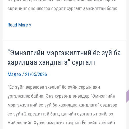
скрининг оношлогоо сэдэвт сургалт амжилттай болж
Read More »
“Эмнэлгийн мэргэжилтний ёс зүй ба
“Эмнэлгийн
харилцаа хандлага” сургалт
мэргэжилтний
ёс
Мэдээ
/
21/05/2026
зүй
”Ёс зүйг-өөрөөсөө эхэлье” ёс зүйн сарын аян
ба
үргэлжилж байна. Энэ хүрээнд өнөөдөр “Эмнэлгийн
харилцаа
мэргэжилтний ёс зүй ба харилцаа хандлага” сэдвээр
хандлага”
ёс зүйн 2 кредиттэй багц цагийн сургалтыг хийлээ.
сургалт
Нийслэлийн Хүрээ амаржих газрын Ёс зүйн хэсгийн