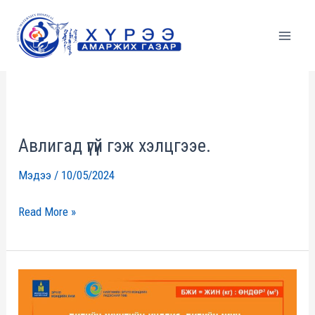
Skip
to
Зураг
content
Авлигад үгүй гэж хэлцгээе.
Авлигад
үгүй
Мэдээ
/
10/05/2024
гэж
хэлцгээе.
Read More »
Та
БЖИ-