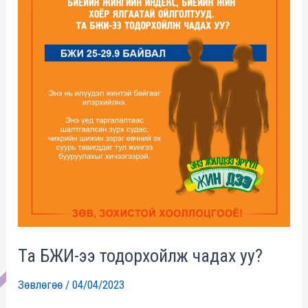
ээ
тодорхойлж
чадах
уу?
Та БЖИ-ээ тодорхойлж чадах уу?
Зөвлөгөө
/
04/04/2023