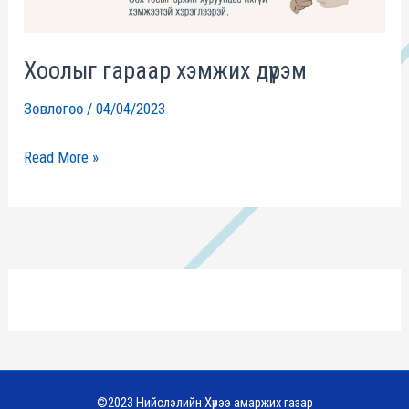
Хоолыг гараар хэмжих дүрэм
Зөвлөгөө
/
04/04/2023
Read More »
©2023 Нийслэлийн Хүрээ амаржих газар