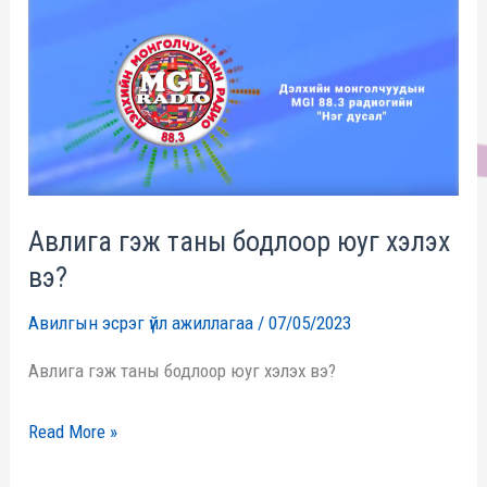
гэж
таны
бодлоор
юуг
хэлэх
вэ?
Авлига гэж таны бодлоор юуг хэлэх
вэ?
Авилгын эсрэг үйл ажиллагаа
/
07/05/2023
Авлига гэж таны бодлоор юуг хэлэх вэ?
Read More »