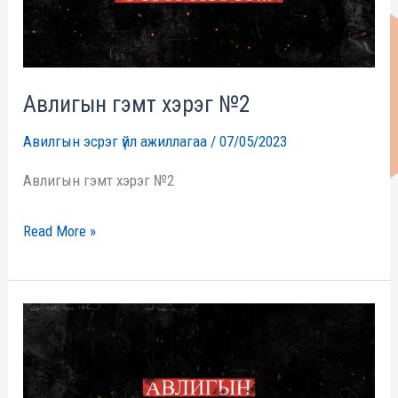
Авлигын гэмт хэрэг №2
Авилгын эсрэг үйл ажиллагаа
/
07/05/2023
Авлигын гэмт хэрэг №2
Read More »
Авлигын
гэмт
хэрэг