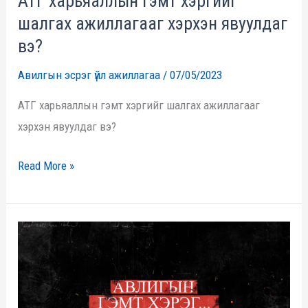
АТГ харьяаллын гэмт хэргийг
вэ?
шалгах ажиллагааг хэрхэн явуулдаг
вэ?
Авилгын эсрэг үйл ажиллагаа
/
07/05/2023
АТГ харьяаллын гэмт хэргийг шалгах ажиллагааг
хэрхэн явуулдаг вэ?
Read More »
Авлигын
гэмт
хэрэг
№2