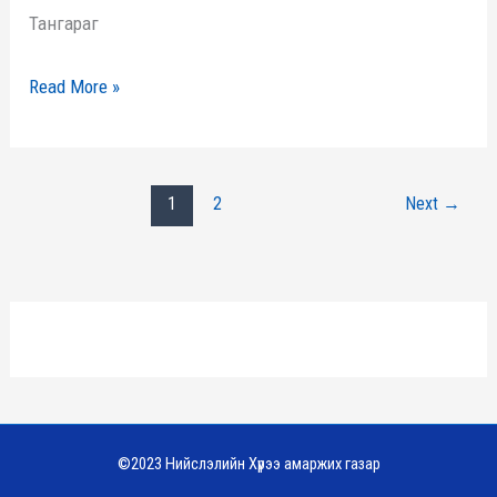
Тангараг
Read More »
1
2
Next
→
©2023 Нийслэлийн Хүрээ амаржих газар