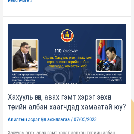
Хахууль
өгөх,
авах
гэмт
хэрэг
зөвхөн
төрийн
албан
Хахууль өгөх, авах гэмт хэрэг зөвхөн
хаагчдад
төрийн албан хаагчдад хамаатай юу?
хамаатай
Авилгын эсрэг үйл ажиллагаа
/
07/05/2023
юу?
Хахууль өгөх, авах гэмт хэрэг зөвхөн төрийн албан