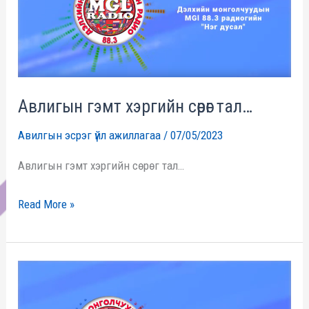
сөрөг
тал…
Авлигын гэмт хэргийн сөрөг тал…
Авилгын эсрэг үйл ажиллагаа
/
07/05/2023
Авлигын гэмт хэргийн сөрөг тал…
Read More »
Авлигын
талаарх