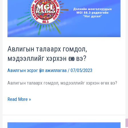
гомдол,
мэдээллийг
хэрхэн
өгөх
вэ?
Авлигын талаарх гомдол,
мэдээллийг хэрхэн өгөх вэ?
Авилгын эсрэг үйл ажиллагаа
/
07/05/2023
Авлигын талаарх гомдол, мэдээллийг хэрхэн өгөх вэ?
Read More »
Авлига