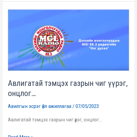
Авлигатай
тэмцэх
газрын
чиг
үүрэг,
онцлог…
Авлигатай тэмцэх газрын чиг үүрэг,
онцлог…
Авилгын эсрэг үйл ажиллагаа
/
07/05/2023
Авлигатай тэмцэх газрын чиг үүрэг, онцлог…
Read More »