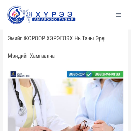
Skip
to
content
Эмийг ЖОРООР ХЭРЭГЛЭХ Нь Таны Эрүүл
Мэндийг Хамгаална