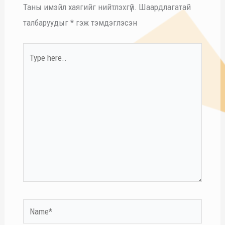
Таны имэйл хаягийг нийтлэхгүй.
Шаардлагатай
талбаруудыг
*
гэж тэмдэглэсэн
Type
here..
Name*