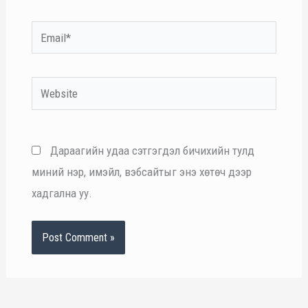
Email*
Website
Дараагийн удаа сэтгэгдэл бичихийн тулд
миний нэр, имэйл, вэбсайтыг энэ хөтөч дээр
хадгална уу.