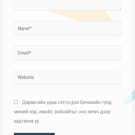
Name*
Email*
Website
Дараагийн удаа сэтгэгдэл бичихийн тулд
миний нэр, имэйл, вэбсайтыг энэ хөтөч дээр
хадгална уу.