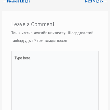
←
Previous Мэдээ
Next Мэдээ
→
Leave a Comment
Таны имэйл хаягийг нийтлэхгүй.
Шаардлагатай
талбаруудыг
*
гэж тэмдэглэсэн
Type
here..