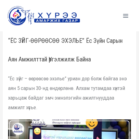
Skip
to
content
“ЁС ЗҮЙГ-ӨӨРӨӨСӨӨ ЭХЭЛЬЕ” Ёс Зүйн Сарын
Аян Амжилттай Үргэлжилж Байна
“Ёс зүйг – өөрөөсөө эхэлье” уриан дор болж байгаа энэ
аян 5 сарын 30-нд өндөрлөнө. Алхам тутамдаа хүнтэй
харьцаж байдаг эмч эмнэлэгийн ажилтнууддаа
амжилт хүсье.